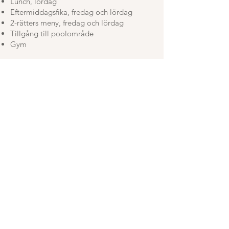
Lunch, lördag
Eftermiddagsfika, fredag och lördag
2-rätters meny, fredag och lördag
Tillgång till poolområde
Gym
Datum:
25-27 september 2026
Pris:
Enkelrum: 6 788 kr/person
Dubbelrum: 5 788 kr/person
Trippelrum: 5 488 kr/person
Fyrbäddsrum: 5 188 kr/person
MER INFO OCH BOKNING