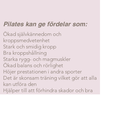
Pilates kan ge fördelar som:
Ökad självkännedom och
kroppsmedvetenhet
Stark och smidig kropp
Bra kroppshållning
Starka rygg- och magmuskler
Ökad balans och rörlighet
Höjer prestationen i andra sporter
Det är skonsam träning vilket gör att alla
kan utföra den
Hjälper till att förhindra skador och bra
för rehabilitering
Hur vill du träna
1 klass: en fast tid och dag i veckan
Klippkort: du väljer fritt vilka pass du vill
gå på.
Drop-in i mån av plats