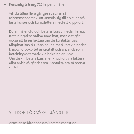
Personlig träning 720 kr per tillfälle
Vill du träna flera gånger i veckan så
rekommenderar vi att anmäla sig till en eller två
fasta kurser och komplettera med ett klippkort.
Du anmäler dig och betalar kurs vi nedan knapp.
Betalning sker online med kort, men det går
också att få en faktura om du kontaktar oss.
Klippkort kan du köpa online med kort via nedan
knapp. Klippkortet är digitalt och används som
betalningsalternativ vid bokning av klass.
Om du vill betala kurs eller klippkort via faktura
eller swish så går det bra. Kontakta oss så ordnar
vi det.
VILLKOR FÖR VÅRA TJÄNSTER
Anmälan är bindande och justeras endast vid
uppvisande av läkarintyg.
Betalning skall erläggas i förskott, senast i