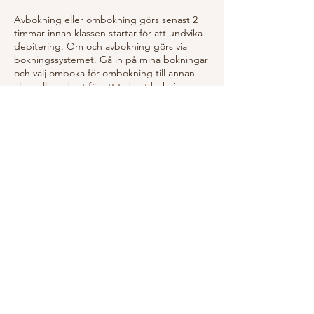
Avbokning eller ombokning görs senast 2
timmar innan klassen startar för att undvika
debitering. Om och avbokning görs via
bokningssystemet. Gå in på mina bokningar
och välj omboka för ombokning till annan
klass eller avbryt för att ta bort bokningen.
OBS! Det gäller inte kurser som endast kan
avbokas vid sjukdom och sjukintyg från
läkare.
Cancellation or rebooking must be done no
later than 2 hours before the class starts to
avoid being charged. Rebooking and
cancellation is done via the booking system.
Go to my bookings and select "ombokning"
to rebook to another class or "avbryt" to
remove the booking.
Kontaktuppgifter