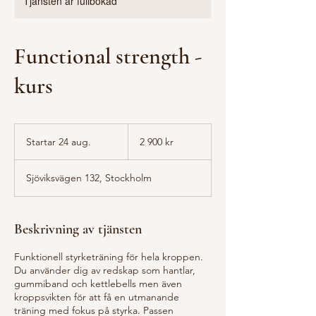
Tjänsten är fullbokad
Functional strength -
kurs
2 900
svenska
Startar 24 aug.
S
2 900 kr
kronor
t
a
Sjöviksvägen 132, Stockholm
r
t
a
r
Beskrivning av tjänsten
2
4
Funktionell styrketräning för hela kroppen.
a
Du använder dig av redskap som hantlar,
u
gummiband och kettlebells men även
g
kroppsvikten för att få en utmanande
.
träning med fokus på styrka. Passen