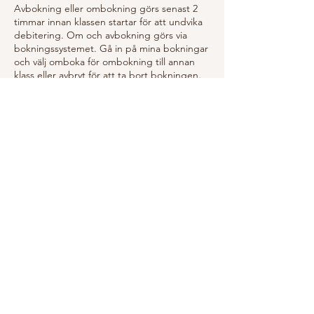
Avbokning eller ombokning görs senast 2
timmar innan klassen startar för att undvika
debitering. Om och avbokning görs via
bokningssystemet. Gå in på mina bokningar
och välj omboka för ombokning till annan
klass eller avbryt för att ta bort bokningen.
OBS! Det gäller inte kurser som endast kan
avbokas vid sjukdom och sjukintyg från
läkare.
Cancellation or rebooking must be done no
later than 2 hours before the class starts to
avoid being charged. Rebooking and
cancellation is done via the booking system.
Go to my bookings and select "ombokning"
to rebook to another class or "avbryt" to
remove the booking.
Kontaktuppgifter