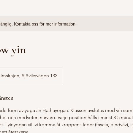
lgänglig. Kontakta oss för mer information.
ow yin
olmskajen, Sjöviksvägen 132
änsten
de form av yoga än Hathayogan. Klassen avslutas med yin som i
illhet och medveten närvaro. Varje position hålls i minst 3-5 minut
t. I yinyogan vill vi komma åt kroppens leder (fascia, bindväv), is
r att återskapa