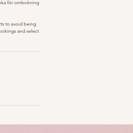
boka för ombokning
rts to avoid being
ookings and select