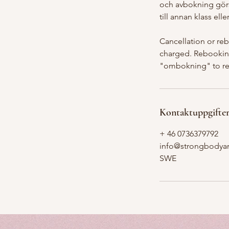
och avbokning gör
till annan klass ell
Cancellation or reb
charged. Rebooking
"ombokning" to reb
Kontaktuppgifte
+ 46 0736379792
info@strongbodya
SWE