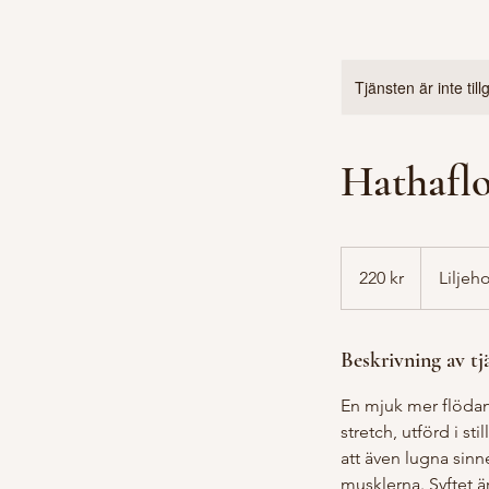
Tjänsten är inte til
Hathafl
220
svenska
220 kr
Liljeh
kronor
Beskrivning av tj
En mjuk mer flödan
stretch, utförd i st
att även lugna sinne
musklerna. Syftet ä