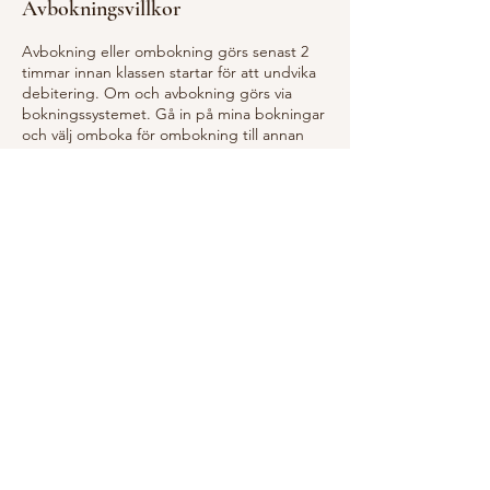
Avbokningsvillkor
Avbokning eller ombokning görs senast 2
timmar innan klassen startar för att undvika
debitering. Om och avbokning görs via
bokningssystemet. Gå in på mina bokningar
och välj omboka för ombokning till annan
klass eller avbryt för att ta bort bokningen.
OBS! Det gäller inte kurser som endast kan
avbokas vid sjukdom och sjukintyg från
läkare.
Cancellation or rebooking must be done no
later than 2 hours before the class starts to
avoid being charged. Rebooking and
cancellation is done via the booking system.
Go to my bookings and select "ombokning"
to rebook to another class or "avbryt" to
remove the booking.